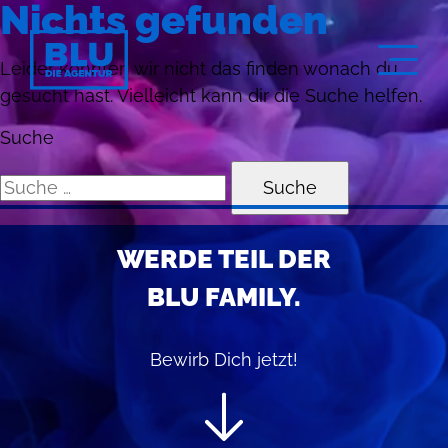
Nichts gefunden
Leider konnten wir nicht das finden wonach du
gesucht hast. Vielleicht kann dir die Suche helfen.
Suche
WERDE TEIL DER
BLU FAMILY.
Bewirb Dich jetzt!